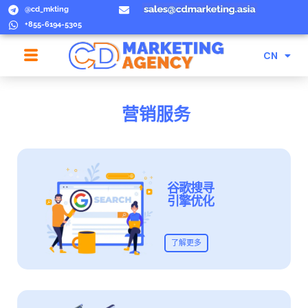
@cd_mkting
+855-6194-5305
EN
CN
TW
营销服务
谷歌搜寻
引擎优化
了解更多