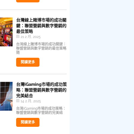
台灣線上賭博市場的成功關
鍵：聯盟營銷與數字營銷的
最佳策略
21 2 月, 2025
台灣線上賭博市場的成功關鍵：
聯盟營銷與數字營銷的最佳策略
隨
閱讀更多
台灣iGaming市場的成功策
略：聯盟營銷與數字營銷的
完美結合
14 2 月, 2025
台灣iGaming市場的成功策略：
聯盟營銷與數字營銷的完美結
閱讀更多