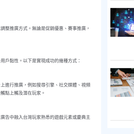
求調整推廣方式。無論是促銷優惠、賽事推廣，
升用戶黏性。以下是實現成功的幾種方式：
台上進行推廣，例如搜尋引擎、社交媒體、視頻
接觸點上觸及潛在玩家。
在廣告中融入台灣玩家熟悉的遊戲元素或慶典主