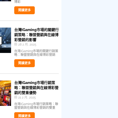
博彩
閱讀更多
台灣iGaming市場的關鍵行
銷策略：聯盟營銷與在線博
彩營銷的影響
28 2 月, 2025
台灣iGaming市場的關鍵行銷策
略：聯盟營銷與在線博彩營銷
閱讀更多
台灣iGaming市場行銷策
略：聯盟營銷與在線博彩營
銷的雙重優勢
21 2 月, 2025
台灣iGaming市場行銷策略：聯
盟營銷與在線博彩營銷的雙重
閱讀更多