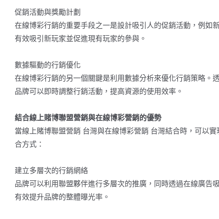
促銷活動與獎勵計劃
在線博彩行銷的重要手段之一是設計吸引人的促銷活動，例如
有效吸引新玩家並促進現有玩家的參與。
數據驅動的行銷優化
在線博彩行銷的另一個關鍵是利用數據分析來優化行銷策略。
品牌可以即時調整行銷活動，提高資源的使用效率。
結合線上賭博聯盟營銷與在線博彩營銷的優勢
當線上賭博聯盟營銷 台灣與在線博彩營銷 台灣結合時，可以實現
合方式：
建立多層次的行銷網絡
品牌可以利用聯盟夥伴進行多層次的推廣，同時透過在線廣告
有效提升品牌的整體曝光率。