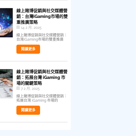
線上賭博促銷與社交媒體營
銷：台灣iGaming市場的雙
重推廣策略
14 2 月, 2025
線上賭博促銷與社交媒體營銷：
台灣iGaming市場的雙重推廣
閱讀更多
線上賭博促銷與社交媒體營
銷：拓展台灣 iGaming 市
場的關鍵策略
7 2 月, 2025
線上賭博促銷與社交媒體營銷：
拓展台灣 iGaming 市場的
閱讀更多