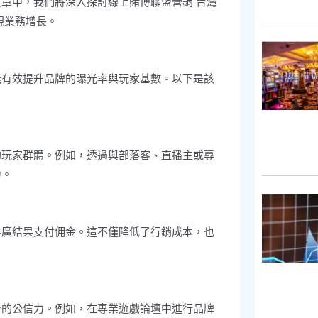
章中，我們將深入探討線上賭博聯盟營銷 台灣
現業務增長。
能有效提升品牌的曝光率與玩家基數。以下是該
的玩家群體。例如，透過與部落客、直播主或專
力。
推廣結果支付佣金。這不僅降低了行銷成本，也
身的公信力。例如，在專業遊戲論壇中進行品牌