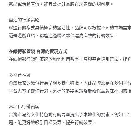
露出或活動宣傳，能有效提升品牌在玩家間的認可度。
靈活的行銷策略
聯盟行銷模式具備極高的靈活性，品牌可以根據不同的市場需
還是遊戲介紹，都能通過聯盟夥伴達成高效的行銷效果。
在線博彩營銷 台灣的實現方式
在線博彩行銷則著眼於如何利用數字工具與平台吸引玩家、提
多平台推廣
台灣玩家的數位行為呈現多樣化特徵，因此品牌需要在多個平
平台與電子郵件行銷。這樣的多渠道策略能確保品牌在不同的
本地化行銷內容
台灣市場的文化特色對行銷內容提出了本地化的要求。例如，
題，能更好地吸引目標受眾，提升行銷效果。