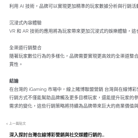
利用 AI 技術，品牌可以實現更加精準的玩家數據分析與行銷
沉浸式內容體驗
VR 和 AR 技術的應用將為玩家帶來更加沉浸式的娛樂體驗，
全渠道行銷整合
隨著玩家數位行為的多樣化，品牌需要實現更高效的全渠道整
貫性。
結論
在台灣的 iGaming 市場中，線上賭博聯盟營銷 台灣與在線
行銷方式不僅能幫助品牌觸及更多目標玩家，還能提升玩家的
需求的變化，這些行銷策略將持續為品牌帶來巨大的商業價值
< 上一篇貼文
深入探討台灣在線博彩營銷與社交媒體行銷的最佳實踐