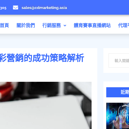
5305
首頁
關於我們
行銷服務
體育賽事直播網站
代理
彩營銷的成功策略解析
近