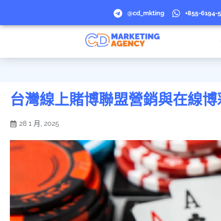
@cd_mkting
+855-6194-
台灣線上賭博聯盟營銷與在線博
28 1 月, 2025