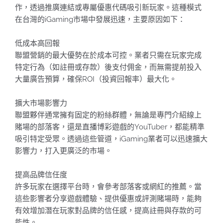
作，透過推廣連結或專屬優惠代碼吸引新玩家。這種模式
在台灣的iGaming市場中發展迅速，主要原因如下：
低成本高回報
聯盟營銷的最大優勢在於成本可控。業者只需在玩家完成
特定行為（如註冊或存款）後支付佣金，而無需提前投入
大量廣告預算，確保ROI（投資回報率）最大化。
擴大市場影響力
聯盟夥伴通常擁有固定的粉絲群體，無論是專門介紹線上
賭場的部落客，還是直播博彩遊戲的YouTuber，都能精準
吸引特定受眾。透過這些管道，iGaming業者可以迅速擴大
影響力，打入更廣泛的市場。
提高品牌信任度
許多玩家在選擇平台時，會參考部落客或網紅的推薦。當
這些影響者分享遊戲體驗、提供優惠或評測賭場時，能夠
有效增加潛在玩家對品牌的信任感，提高註冊與存款的可
能性。