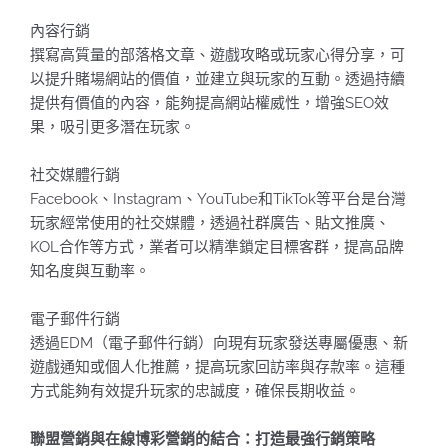
內容行銷
撰寫高質量的部落格文章、遊戲攻略或玩家心得分享，可
以提升賭場網站的價值，並建立與玩家的互動。透過持續
提供有價值的內容，能夠提高網站權威性，增強SEO效
果，吸引更多潛在玩家。
社交媒體行銷
Facebook、Instagram、YouTube和TikTok等平台是台灣
玩家經常使用的社交媒體，透過社群廣告、貼文推廣、
KOL合作等方式，業者可以精準鎖定目標客群，提高品牌
知名度與互動率。
電子郵件行銷
透過EDM（電子郵件行銷）向現有玩家發送專屬優惠、新
遊戲通知或個人化推薦，提高玩家回訪率與存款率。這種
方式能夠有效提升玩家的忠誠度，確保長期收益。
聯盟營銷與在線博彩營銷的結合：打造最強行銷策略