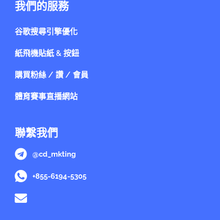
我們的服務
谷歌搜尋引擎優化
紙飛機貼紙 & 按鈕
購買粉絲 / 讚 / 會員
體育賽事直播網站
聯繫我們
@cd_mkting
+855-6194-5305