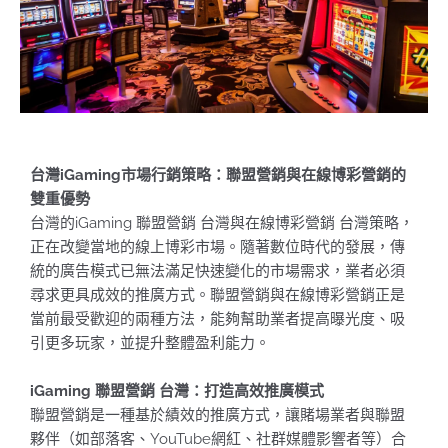
台灣iGaming市場行銷策略：聯盟營銷與在線博彩營銷的
雙重優勢
台灣的iGaming 聯盟營銷 台灣與在線博彩營銷 台灣策略，
正在改變當地的線上博彩市場。隨著數位時代的發展，傳
統的廣告模式已無法滿足快速變化的市場需求，業者必須
尋求更具成效的推廣方式。聯盟營銷與在線博彩營銷正是
當前最受歡迎的兩種方法，能夠幫助業者提高曝光度、吸
引更多玩家，並提升整體盈利能力。
iGaming 聯盟營銷 台灣：打造高效推廣模式
聯盟營銷是一種基於績效的推廣方式，讓賭場業者與聯盟
夥伴（如部落客、YouTube網紅、社群媒體影響者等）合