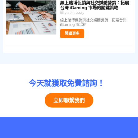
線上賭博促銷與社交媒體營銷：拓展
台灣 iGaming 市場的關鍵策略
7 2 月, 2025
線上賭博促銷與社交媒體營銷：拓展台灣
iGaming 市場的
閱讀更多
今天就獲取免費諮詢！
立即聯繫我們