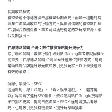
長期收益模式
聯盟營銷不像傳統廣告那樣是短期曝光，而是一種能夠持
續產生流量與收益的行銷方式。與值得信賴的聯盟夥伴建
立穩固合作關係後，業者可以獲得穩定的新玩家來源，確
保長期發展。
在線博彩營銷 台灣：數位推廣策略提升競爭力
除了聯盟營銷，數位行銷手段對於iGaming業者來說同樣至
關重要。在線博彩營銷 台灣涵蓋多種數位推廣方式，能夠
幫助賭場品牌提升曝光度並吸引更多玩家。以下是幾種最
有效的策略：
搜尋引擎優化（SEO）
透過針對「線上賭場」、「真人娛樂遊戲」、「體育博
彩」等關鍵字進行SEO優化，使賭場網站在Google搜尋結
果中排名更高，提高自然流量。SEO不僅能增加品牌曝
光，也能吸引更多有機流量，提升玩家轉換率。