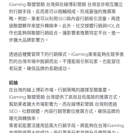
iGaming 聯盟營銷 台灣與在線博彩營銷 台灣並非相互獨立
的行銷手段，反而是可以相輔相成，形成最強的推廣策
略。例如，業者可以利用SEO與內容行銷吸引流量，再透
過聯盟夥伴來提升轉換率。此外，社交媒體行銷與KOL合
作也能夠與聯盟行銷結合，讓影響者推薦特定平台，進一
步擴大品牌影響力。
透過這種雙管齊下的行銷模式，iGaming業者能夠在競爭激
烈的台灣市場中脫穎而出，不僅能吸引新玩家，也能留住
老玩家，確保品牌的長期成功。
結論
在台灣的線上博彩市場，行銷策略的選擇至關重要。
iGaming 聯盟營銷 台灣提供了高效且低風險的推廣方式，
幫助業者擴大市場影響力，而在線博彩營銷 台灣則透過
SEO、社群媒體、內容行銷等數位推廣方式，確保品牌的
曝光與轉換率。
業者若能靈活運用這兩大行銷手段，將能夠在台灣iGaming
市場取得更大的成功，吸引更多玩家並提升品牌競爭力。