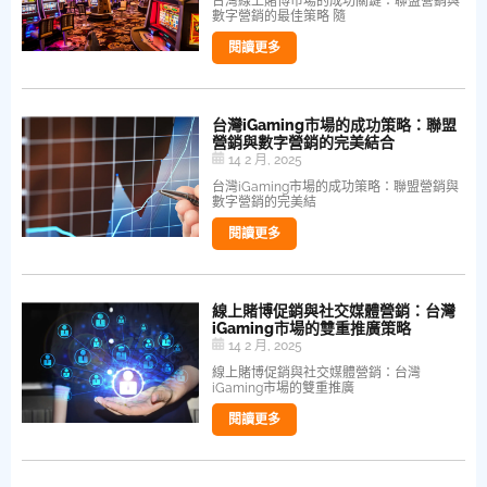
台灣線上賭博市場的成功關鍵：聯盟營銷與
數字營銷的最佳策略 隨
閱讀更多
台灣iGaming市場的成功策略：聯盟
營銷與數字營銷的完美結合
14 2 月, 2025
台灣iGaming市場的成功策略：聯盟營銷與
數字營銷的完美結
閱讀更多
線上賭博促銷與社交媒體營銷：台灣
iGaming市場的雙重推廣策略
14 2 月, 2025
線上賭博促銷與社交媒體營銷：台灣
iGaming市場的雙重推廣
閱讀更多