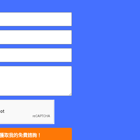
獲取我的免費諮詢！