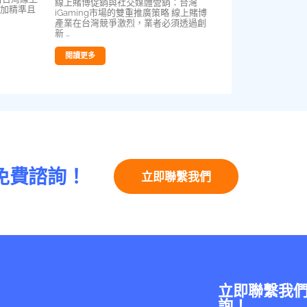
線上賭博促銷與社交媒體營銷：台灣
加精準且
iGaming市場的雙重推廣策略 線上賭博
產業在台灣競爭激烈，業者必須透過創
新 …
閱讀更多
免費諮詢！
立即聯繫我們
立即聯繫我們
詢！