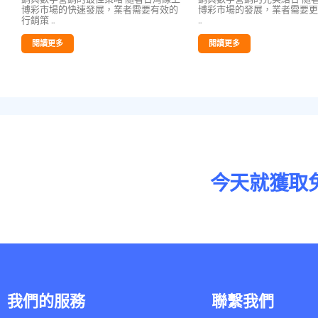
博彩市場的快速發展，業者需要有效的
博彩市場的發展，業者需要更
行銷策 …
…
閱讀更多
閱讀更多
今天就獲取
我們的服務
聯繫我們