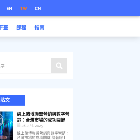
EN
TW
CN
平臺
課程
指南
期貼文
線上賭博聯盟營銷與數字營
銷：台灣市場的成功關鍵
28 2 月, 2025
線上賭博聯盟營銷與數字營銷：
台灣市場的成功關鍵 隨著線上