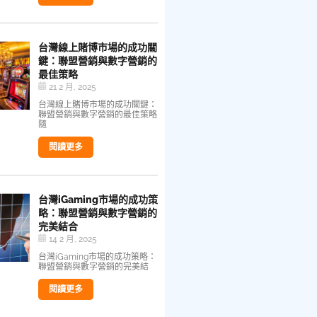
台灣線上賭博市場的成功關
鍵：聯盟營銷與數字營銷的
最佳策略
21 2 月, 2025
台灣線上賭博市場的成功關鍵：
聯盟營銷與數字營銷的最佳策略
隨
閱讀更多
台灣iGaming市場的成功策
略：聯盟營銷與數字營銷的
完美結合
14 2 月, 2025
台灣iGaming市場的成功策略：
聯盟營銷與數字營銷的完美結
閱讀更多