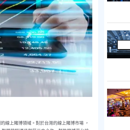
激烈的線上賭博領域。對於台灣的線上賭博市場 ，