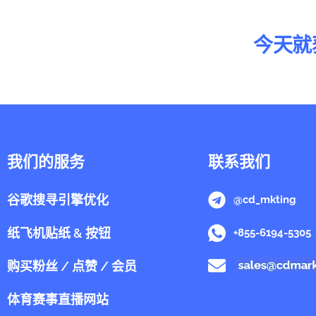
今天就
我们的服务
联系我们
谷歌搜寻引擎优化
@cd_mkting
纸飞机贴纸 & 按钮
+855-6194-5305
购买粉丝 / 点赞 / 会员
体育赛事直播网站