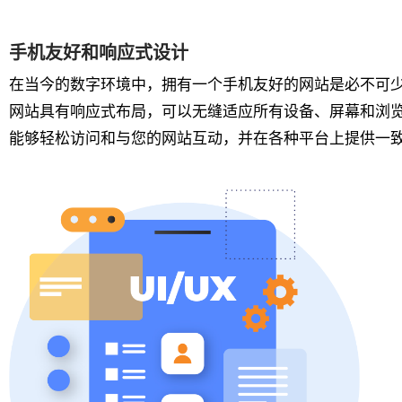
手机友好和响应式设计
在当今的数字环境中，拥有一个手机友好的网站是必不可
网站具有响应式布局，可以无缝适应所有设备、屏幕和浏
能够轻松访问和与您的网站互动，并在各种平台上提供一