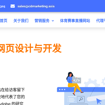
5305
首页
关于我们
营销服务
体育赛事直播网站
代理
网页设计与开发
站在给访客留下
效地代表了您的
obe 的研究