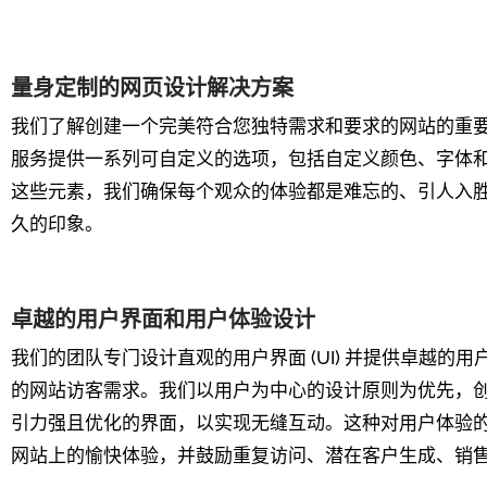
量身定制的网页设计解决方案
我们了解创建一个完美符合您独特需求和要求的网站的重
服务提供一系列可自定义的选项，包括自定义颜色、字体
这些元素，我们确保每个观众的体验都是难忘的、引人入
久的印象。
卓越的用户界面和用户体验设计
我们的团队专门设计直观的用户界面 (UI) 并提供卓越的用户
的网站访客需求。我们以用户为中心的设计原则为优先，
引力强且优化的界面，以实现无缝互动。这种对用户体验
网站上的愉快体验，并鼓励重复访问、潜在客户生成、销