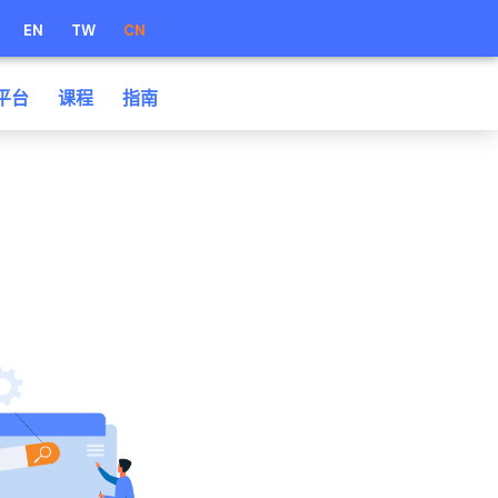
EN
TW
CN
平台
课程
指南