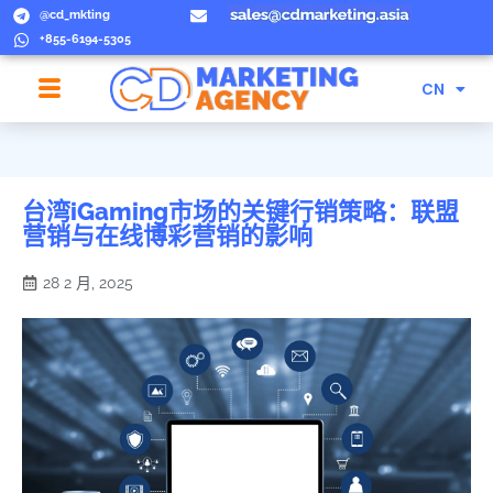
@cd_mkting
+855-6194-5305
EN
CN
TW
台湾iGaming市场的关键行销策略：联盟
营销与在线博彩营销的影响
28 2 月, 2025