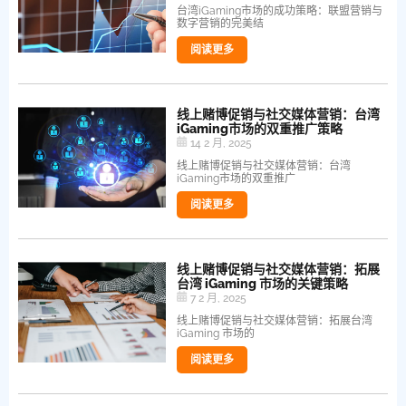
台湾iGaming市场的成功策略：联盟营销与
数字营销的完美结
阅读更多
线上赌博促销与社交媒体营销：台湾
iGaming市场的双重推广策略
14 2 月, 2025
线上赌博促销与社交媒体营销：台湾
iGaming市场的双重推广
阅读更多
线上赌博促销与社交媒体营销：拓展
台湾 iGaming 市场的关键策略
7 2 月, 2025
线上赌博促销与社交媒体营销：拓展台湾
iGaming 市场的
阅读更多