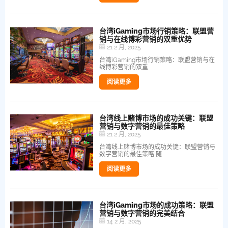
台湾iGaming市场行销策略：联盟营
销与在线博彩营销的双重优势
21 2 月, 2025
台湾iGaming市场行销策略：联盟营销与在
线博彩营销的双重
阅读更多
台湾线上赌博市场的成功关键：联盟
营销与数字营销的最佳策略
21 2 月, 2025
台湾线上赌博市场的成功关键：联盟营销与
数字营销的最佳策略 随
阅读更多
台湾iGaming市场的成功策略：联盟
营销与数字营销的完美结合
14 2 月, 2025