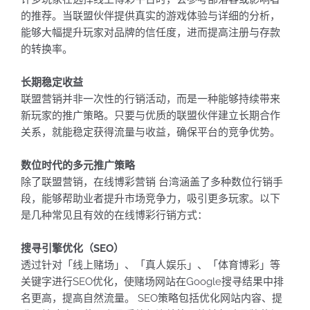
的推荐。当联盟伙伴提供真实的游戏体验与详细的分析，
能够大幅提升玩家对品牌的信任度，进而提高注册与存款
的转换率。
长期稳定收益
联盟营销并非一次性的行销活动，而是一种能够持续带来
新玩家的推广策略。只要与优质的联盟伙伴建立长期合作
关系，就能稳定获得流量与收益，确保平台的竞争优势。
数位时代的多元推广策略
除了联盟营销，在线博彩营销 台湾涵盖了多种数位行销手
段，能够帮助业者提升市场竞争力，吸引更多玩家。以下
是几种常见且有效的在线博彩行销方式：
搜寻引擎优化（SEO）
透过针对「线上赌场」、「真人娱乐」、「体育博彩」等
关键字进行SEO优化，使赌场网站在Google搜寻结果中排
名更高，提高自然流量。 SEO策略包括优化网站内容、提