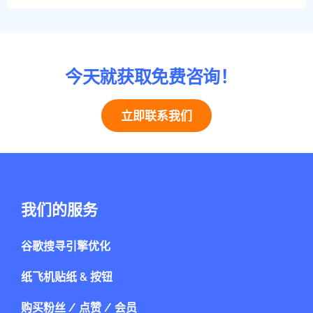
今天就获取免费咨询！
立即联系我们
我们的服务
谷歌搜寻引擎优化
纸飞机贴纸 & 按钮
购买粉丝 / 点赞 / 会员