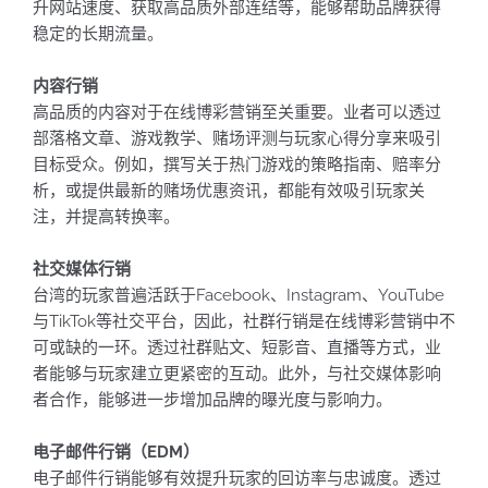
升网站速度、获取高品质外部连结等，能够帮助品牌获得
稳定的长期流量。
内容行销
高品质的内容对于在线博彩营销至关重要。业者可以透过
部落格文章、游戏教学、赌场评测与玩家心得分享来吸引
目标受众。例如，撰写关于热门游戏的策略指南、赔率分
析，或提供最新的赌场优惠资讯，都能有效吸引玩家关
注，并提高转换率。
社交媒体行销
台湾的玩家普遍活跃于Facebook、Instagram、YouTube
与TikTok等社交平台，因此，社群行销是在线博彩营销中不
可或缺的一环。透过社群贴文、短影音、直播等方式，业
者能够与玩家建立更紧密的互动。此外，与社交媒体影响
者合作，能够进一步增加品牌的曝光度与影响力。
电子邮件行销（EDM）
电子邮件行销能够有效提升玩家的回访率与忠诚度。透过