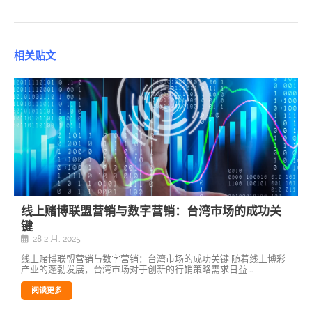
相关贴文
线上赌博联盟营销与数字营销：台湾市场的成功关
键
28 2 月, 2025
线上赌博联盟营销与数字营销：台湾市场的成功关键 随着线上博彩
产业的蓬勃发展，台湾市场对于创新的行销策略需求日益 …
阅读更多