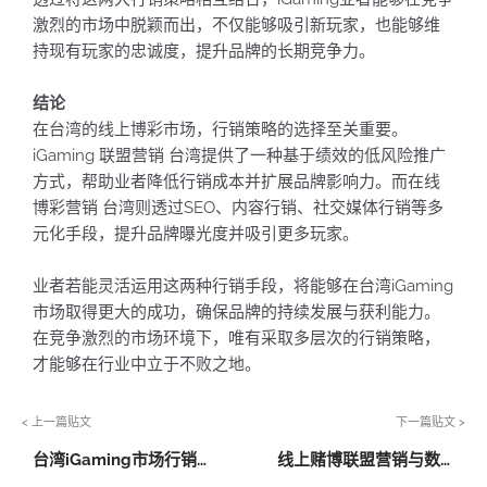
激烈的市场中脱颖而出，不仅能够吸引新玩家，也能够维
持现有玩家的忠诚度，提升品牌的长期竞争力。
结论
在台湾的线上博彩市场，行销策略的选择至关重要。
iGaming 联盟营销 台湾提供了一种基于绩效的低风险推广
方式，帮助业者降低行销成本并扩展品牌影响力。而在线
博彩营销 台湾则透过SEO、内容行销、社交媒体行销等多
元化手段，提升品牌曝光度并吸引更多玩家。
业者若能灵活运用这两种行销手段，将能够在台湾iGaming
市场取得更大的成功，确保品牌的持续发展与获利能力。
在竞争激烈的市场环境下，唯有采取多层次的行销策略，
才能够在行业中立于不败之地。
< 上一篇贴文
下一篇贴文 >
台湾iGaming市场行销策略：联盟营销与在线博彩营销的双重优势
线上赌博联盟营销与数字营销：台湾市场的成功关键