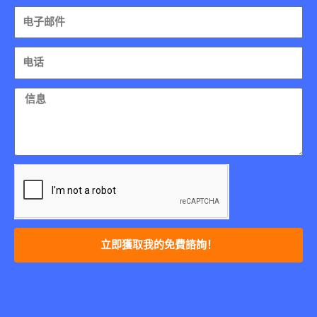
立即獲取我的免費諮詢！