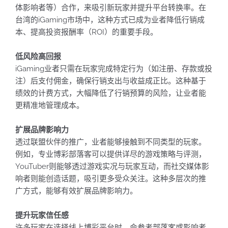
体影响者等）合作，来吸引新玩家并提升平台转换率。在
台湾的iGaming市场中，这种方式已成为业者降低行销成
本、提高投资报酬率（ROI）的重要手段。
低风险高回报
iGaming业者只需在玩家完成特定行为（如注册、存款或投
注）后支付佣金，确保行销支出与收益成正比。这种基于
绩效的计费方式，大幅降低了行销预算的风险，让业者能
更精准地管理成本。
扩展品牌影响力
透过联盟伙伴的推广，业者能够接触到不同类型的玩家。
例如，专业博彩部落客可以提供详尽的游戏策略与评测，
YouTuber则能够透过游戏实况与玩家互动，而社交媒体影
响者则能创造话题，吸引更多受众关注。这种多层次的推
广方式，能够有效扩展品牌影响力。
提升玩家信任感
许多玩家在选择线上博彩平台时，会参考部落客或影响者