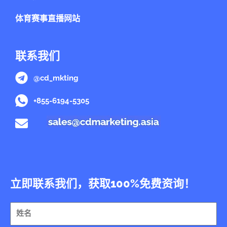
体育赛事直播网站
联系我们
@cd_mkting
+855-6194-5305
立即联系我们，获取100%免费资询！