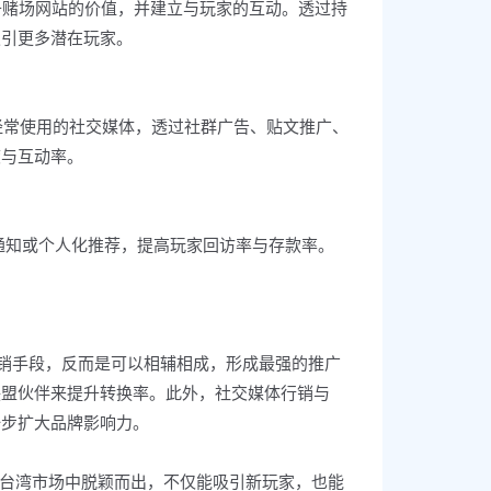
升赌场网站的价值，并建立与玩家的互动。透过持
吸引更多潜在玩家。
台是台湾玩家经常使用的社交媒体，透过社群广告、贴文推广、
度与互动率。
通知或个人化推荐，提高玩家回访率与存款率。
立的行销手段，反而是可以相辅相成，形成最强的推广
联盟伙伴来提升转换率。此外，社交媒体行销与
一步扩大品牌影响力。
烈的台湾市场中脱颖而出，不仅能吸引新玩家，也能