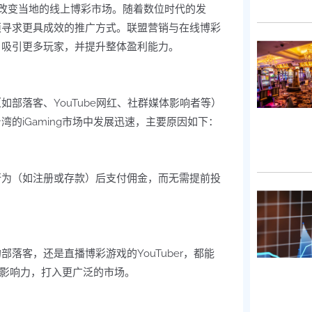
正在改变当地的线上博彩市场。随着数位时代的发
须寻求更具成效的推广方式。联盟营销与在线博彩
、吸引更多玩家，并提升整体盈利能力。
部落客、YouTube网红、社群媒体影响者等）
的iGaming市场中发展迅速，主要原因如下：
行为（如注册或存款）后支付佣金，而无需提前投
落客，还是直播博彩游戏的YouTuber，都能
大影响力，打入更广泛的市场。