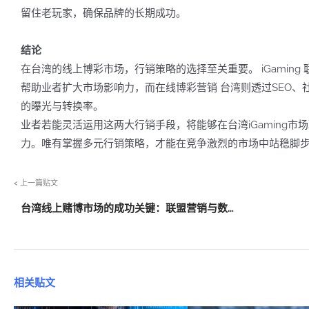
留住老玩家，确保品牌的长期成功。
结论
在台湾的线上博彩市场，行销策略的选择至关重要。 iGamin
帮助业者扩大市场影响力，而在线博彩营销 台湾则透过SEO
的曝光与转换率。
业者若能灵活运用这两大行销手段，将能够在台湾iGaming
力。唯有掌握多元行销策略，才能在竞争激烈的市场中站稳脚
< 上一篇贴文
台湾线上赌博市场的成功关键：联盟营销与数字营销的最佳策略
相关贴文