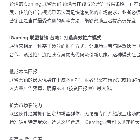
台湾的iGaming 联盟营销 台湾与在线博彩营销 台湾策略，
展，传统的广告模式已无法满足快速变化的市场需求，业者必
营销正是当前最受欢迎的两种方法，能够帮助业者提高曝光度
iGaming 联盟营销 台湾：打造高效推广模式
联盟营销是一种基于绩效的推广方式，让赌场业者与联盟伙伴（如
合作，透过推广连结或专属优惠代码吸引新玩家。这种模式在台湾
低成本高回报
联盟营销的最大优势在于成本可控。业者只需在玩家完成特定
入大量广告预算，确保ROI（投资回报率）最大化。
扩大市场影响力
联盟伙伴通常拥有固定的粉丝群体，无论是专门介绍线上赌场的部
精准吸引特定受众。透过这些管道，iGaming业者可以迅速扩
提高品牌信任度