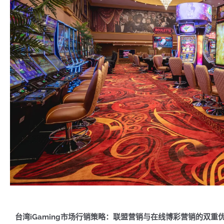
台湾iGaming市场行销策略：联盟营销与在线博彩营销的双重