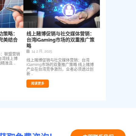
成功策略：
线上赌博促销与社交媒体营销：
完美结合
台湾iGaming市场的双重推广策
略
14 2 月, 2025
策略：联盟营销
台湾线上博
线上赌博促销与社交媒体营销：台湾
精准且 …
iGaming市场的双重推广策略 线上赌博
产业在台湾竞争激烈，业者必须透过创
新 …
阅读更多