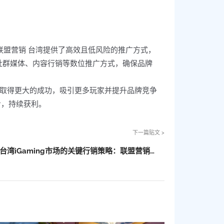
g 联盟营销 台湾提供了高效且低风险的推广方式，
、社群媒体、内容行销等数位推广方式，确保品牌
市场取得更大的成功，吸引更多玩家并提升品牌竞争
步，持续获利。
下一篇贴文 >
台湾iGaming市场的关键行销策略：联盟营销与在线博彩营销的影响