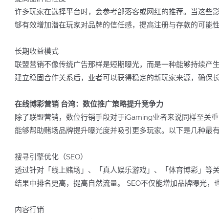
许多玩家在选择平台时，会参考部落客或网红的推荐。当这些
够有效增加潜在玩家对品牌的信任感，提高注册与存款的可能
长期收益模式
联盟营销不像传统广告那样是短期曝光，而是一种能够持续产
建立稳固合作关系后，业者可以获得稳定的新玩家来源，确保
在线博彩营销 台湾：数位推广策略提升竞争力
除了联盟营销，数位行销手段对于iGaming业者来说同样至关
能够帮助赌场品牌提升曝光度并吸引更多玩家。以下是几种最
搜寻引擎优化（SEO）
透过针对「线上赌场」、「真人娱乐游戏」、「体育博彩」等关键
结果中排名更高，提高自然流量。 SEO不仅能增加品牌曝光
内容行销