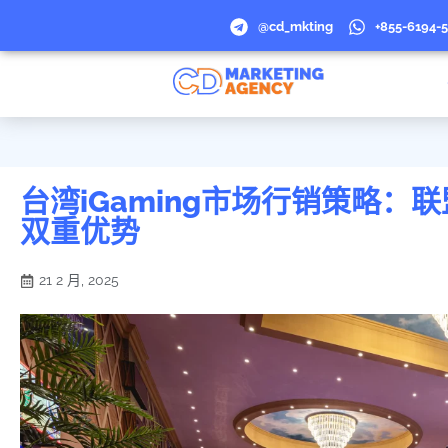
@cd_mkting
+855-6194-
台湾iGaming市场行销策略
双重优势
21 2 月, 2025